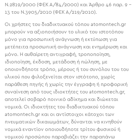
Ν.2819/2000 (ΦΕΚ Α/84/2000) και Άρθρο 46 παρ. 9 –
13 του Ν.3905/2010 (ΦΕΚ Α/219/2010).
Οι χρήστες του διαδικτυακού τόπου atomontech.gr
μπορούν να αξιοποιήσουν το υλικό του ιστοτόπου
μόνο για προσωπική ανάγνωση ή εκτύπωση για
μετέπειτα προσωπική ανάγνωση και ενημέρωση και
μόνο. Η αυθαίρετη αντιγραφή, τροποποίηση,
ιδιοποίηση, έκδοση, μετάδοση ή πώληση, με
οποιονδήποτε τρόπο, μέρους ή του συνόλου του του
υλικού που φιλοξενείται στον ιστότοπο, χωρίς
παράθεση πηγής ή χωρίς την έγγραφη ή προφορική
συναίνεση από τους ιδιοκτήτες του atomontech.gr,
αποτελεί σοβαρό ποινικό αδίκημα και διώκεται
νομικά. Οι ιδιοκτήτες του διαδικτυακού τόπου
atomontech.gr και οι αντίστοιχοι κάτοχοι των
πνευματικών δικαιωμάτων, δύνανται να κινηθούν
νομικά εναντίον οποιουδήποτε τρίτου φυσικού ή
νομικού προσώπου παραβιάζει την παραπάνω