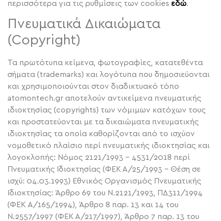
περισσότερα για τις ρυθμίσεις των cookies
εδώ
.
Πνευματικά Δικαιώματα
(Copyright)
Τα πρωτότυπα κείμενα, φωτογραφίες, κατατεθέντα
σήματα (trademarks) και λογότυπα που δημοσιεύονται
και χρησιμοποιούνται στον διαδικτυακό τόπο
atomontech.gr αποτελούν αντικείμενα πνευματικής
ιδιοκτησίας (copyrights) των νόμιμων κατόχων τους
και προστατεύονται με τα δικαιώματα πνευματικής
ιδιοκτησίας τα οποία καθορίζονται από το ισχύον
νομοθετικό πλαίσιο περί πνευματικής ιδιοκτησίας και
λογοκλοπής: Νόμος 2121/1993 – 4531/2018 περί
Πνευματικής Ιδιοκτησίας (ΦΕΚ Α/25/1993 – Θέση σε
ισχύ: 04.03.1993) Εθνικός Οργανισμός Πνευματικής
Ιδιοκτησίας: Άρθρο 69 του Ν.2121/1993, ΠΔ311/1994
(ΦΕΚ A/165/1994), Άρθρο 8 παρ. 13 και 14 του
Ν.2557/1997 (ΦΕΚ Α/217/1997), Άρθρο 7 παρ. 13 του