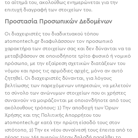
το αίτημά του, ακολούθως ενημερώνεται για την
επιτυχή διαγραφή των στοιχείων του.
Προστασία Προσωπικών Δεδομένων
Οι διαχειριστές του διαδικτυακού τόπου
atomontech.gr διαφυλάσσουν τον προσωπικό
χαρακτήρα των στοιχείων σας και δεν δύνανται να τα
μεταβιβάσουν σε οποιοδήποτε τρίτο φυσικό ή νομικό
πρόσωπο, με την εξαίρεση σχετικών διατάξεων του
νόμου και προς τις αρμόδιες αρχές, μόνο αν αυτό
ζητηθεί. Οι διαχειριστές δύνανται, για λόγους
βελτίωσης των παρεχόμενων υπηρεσιών, να μελετούν
το σύνολο των ανώνυμων στοιχείων που οι χρήστες
συναινούν να μοιράζονται με οποιονδήποτε από τους
ακόλουθους τρόπους: 1) Την αποδοχή των Όρων
Χρήσης και της Πολιτικής Απορρήτου του
atomontech.gr κατά την πρώτη είσοδό τους στον
ιστότοπο, 2) Την εκ νέου συναίνεσή τους έπειτα από το
πέρας των 365 ημερών (όταν δηλαδή παρέλθει το